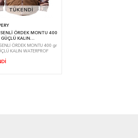
TÜKENDİ
TÜKENDİ
VERY
DEK MONTU 400
 GÜÇLÜ KALIN
PROF
 MONTU 400 gr
ÇLÜ KALIN WATERPROF
Dİ