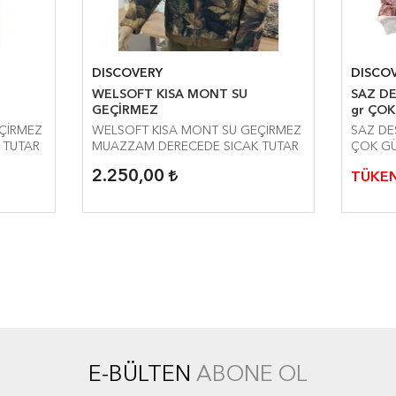
DISCOVERY
DISCO
WELSOFT KISA MONT SU
SAZ DESENLİ ÖR
GEÇİRMEZ
gr ÇOK
WATER
ISA MONT SU GEÇİRMEZ
WELSOFT KISA MONT SU GEÇİRMEZ
SAZ DESENLİ ÖRDEK
 TUTAR
MUAZZAM DERECEDE SICAK TUTAR
ÇOK GÜ
2.250,00
TÜKEN
E-BÜLTEN
ABONE OL