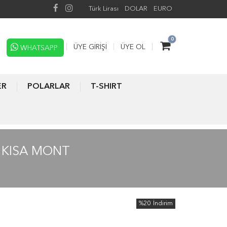
Türk Lirası
DOLAR
EURO
0
ÜYE GIRIŞI
ÜYE OL
WHATSAPP
ER
POLARLAR
T-SHIRT
X KISA MONT
%20
İndirim