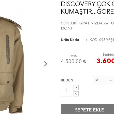
DISCOVERY ÇOK G
KUMAŞTIR.. GORE
GÜNLÜK HAYATINIZDA ve TÜ
MONT
Ürün Kodu
KOD: 093-YEŞİ
İndiriml
Fiyatı
3.60
4.500,00
BEDEN
SEPETE EKLE