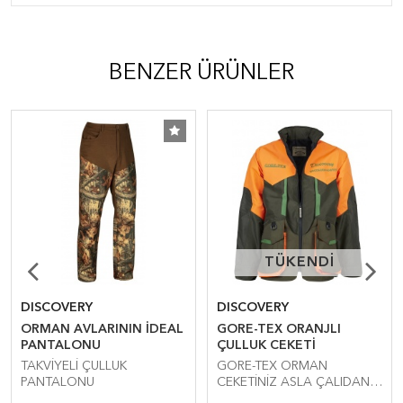
BENZER ÜRÜNLER
TÜKENDİ
TÜKENDİ
DISCOVERY
DISCOVERY
ORMAN AVLARININ İDEAL
GORE-TEX ORANJLI
PANTALONU
ÇULLUK CEKETİ
TAKVİYELİ ÇULLUK
GORE-TEX ORMAN
PANTALONU
CEKETİNİZ ASLA ÇALIDAN
DİKENDEN ATKİLENMEZ.