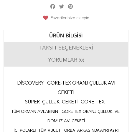
Facebook
Twitter
Pinterest
Share
Favorilerinize ekleyin
ÜRÜN BILGISI
TAKSIT SEÇENEKLERI
YORUMLAR
(0)
DİSCOVERY GORE-TEX ORANJ ÇULLUK AVI
CEKETİ
SÜPER ÇULLUK CEKETİ GORE-TEX
TÜM ORMAN AVLARININ GORE-TEX ORANJ ÇULLUK VE
DOMUZ AVI CEKETİ
IÇI POLARLI TÜM VUCUT TORBA ARKASINDA AYRI AYRI