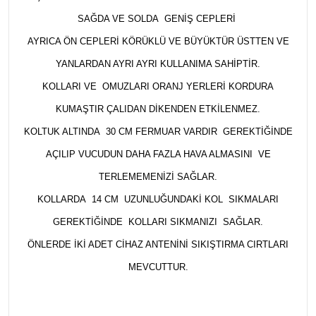
SAĞDA VE SOLDA GENIŞ CEPLERI
AYRICA ÖN CEPLERI KÖRÜKLÜ VE BÜYÜKTÜR ÜSTTEN VE
YANLARDAN AYRI AYRI KULLANIMA SAHIPTIR.
KOLLARI VE OMUZLARI ORANJ YERLERI KORDURA
KUMAŞTIR ÇALIDAN DIKENDEN ETKILENMEZ.
KOLTUK ALTINDA 30 CM FERMUAR VARDIR GEREKTIĞINDE
AÇILIP VUCUDUN DAHA FAZLA HAVA ALMASINI VE
TERLEMEMENIZI SAĞLAR.
KOLLARDA 14 CM UZUNLUĞUNDAKI KOL SIKMALARI
GEREKTIĞINDE KOLLARI SIKMANIZI SAĞLAR.
ÖNLERDE IKI ADET CIHAZ ANTENINI SIKIŞTIRMA CIRTLARI
MEVCUTTUR.