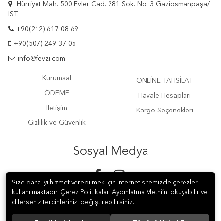
Hürriyet Mah. 500 Evler Cad. 281 Sok. No: 3 Gaziosmanpaşa/
İST.
+90(212) 617 08 69
+90(507) 249 37 06
info@fevzi.com
Kurumsal
ONLİNE TAHSİLAT
ÖDEME
Havale Hesapları
İletişim
Kargo Seçenekleri
Gizlilik ve Güvenlik
Sosyal Medya
Size daha iyi hizmet verebilmek için internet sitemizde çerezler
kullanılmaktadır. Çerez Politikaları Aydınlatma Metni’ni okuyabilir ve
dilerseniz tercihlerinizi değiştirebilirsiniz.