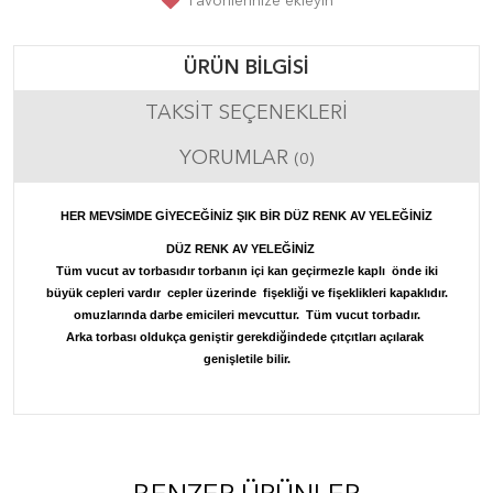
Favorilerinize ekleyin
ÜRÜN BILGISI
TAKSIT SEÇENEKLERI
YORUMLAR
(0)
HER MEVSİMDE GİYECEĞİNİZ ŞIK BİR
DÜZ RENK
AV YELEĞİNİZ
DÜZ RENK AV YELEĞİNİZ
Tüm vucut av torbasıdır torbanın içi kan geçirmezle kaplı önde iki
büyük cepleri vardır cepler üzerinde fişekliği ve fişeklikleri kapaklıdır.
omuzlarında darbe emicileri mevcuttur. Tüm vucut torbadır.
Arka torbası oldukça geniştir gerekdiğindede çıtçıtları açılarak
genişletile bilir.