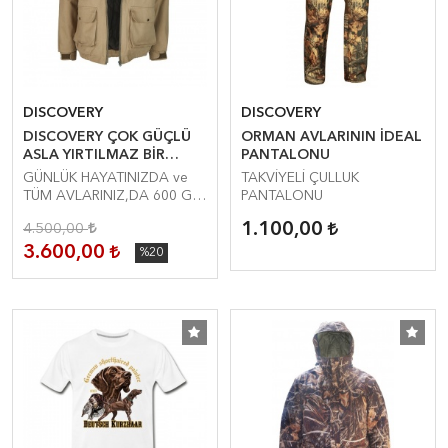
DISCOVERY
DISCOVERY
DISCOVERY ÇOK GÜÇLÜ
ORMAN AVLARININ İDEAL
ASLA YIRTILMAZ BİR
PANTALONU
KUMAŞTIR.. GORE-TEX
GÜNLÜK HAYATINIZDA ve
TAKVİYELİ ÇULLUK
KISA MONT
TÜM AVLARINIZ,DA 600 GR
PANTALONU
TİNSULATE GORE-TEX
1.100,00
4.500,00
MONT
3.600,00
%20