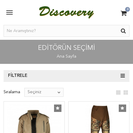
0
EDITÖRÜN SEÇIMI
Ana Sayfa
FILTRELE
Sıralama