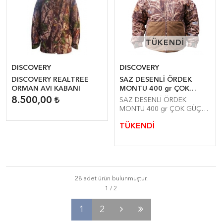
TÜKENDİ
TÜKENDİ
DISCOVERY
DISCOVERY
DISCOVERY REALTREE
SAZ DESENLİ ÖRDEK
ORMAN AVI KABANI
MONTU 400 gr ÇOK
GÜÇLÜ KALIN
8.500,00
SAZ DESENLİ ÖRDEK
WATERPROF
MONTU 400 gr ÇOK GÜÇLÜ
KALIN WATERPROF
TÜKENDİ
28 adet ürün bulunmuştur.
1
2