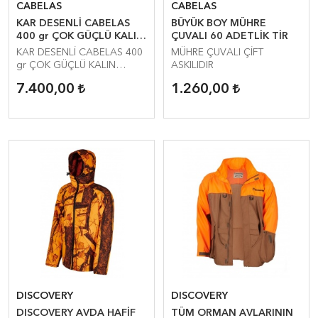
CABELAS
CABELAS
KAR DESENLİ CABELAS
BÜYÜK BOY MÜHRE
400 gr ÇOK GÜÇLÜ KALIN
ÇUVALI 60 ADETLİK TİR
Waterproof TEKLİ PARKE
KAR DESENLİ CABELAS 400
MÜHRE ÇUVALI ÇİFT
gr ÇOK GÜÇLÜ KALIN
ASKILIDIR
Waterproof TEKLİ PARKE
7.400,00
1.260,00
DISCOVERY
DISCOVERY
DISCOVERY AVDA HAFİF
TÜM ORMAN AVLARININ