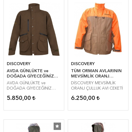
DISCOVERY
DISCOVERY
AVDA GÜNLÜKTE ve
TÜM ORMAN AVLARININ
DOĞADA GİYECEĞİNİZ
MEVSİMLİK ORANJ
GORE-TEX CEKET.
ÇULLUK ve DOMUZ AVI
AVDA GÜNLÜKTE ve
DİSCOVERY MEVSİMLİK
CEKETİ
DOĞADA GİYECEĞİNİZ
ORANJ ÇULLUK AVI CEKETİ
GORE-TEX CEKET.
5.850,00
6.250,00