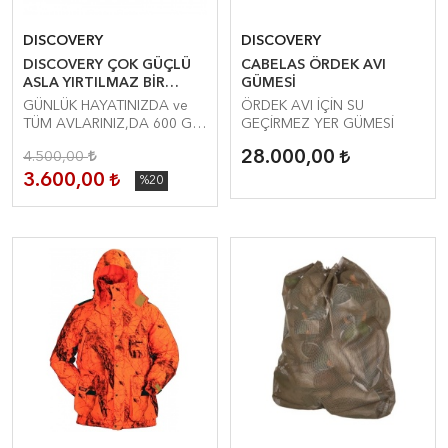
DISCOVERY
DISCOVERY
DISCOVERY ÇOK GÜÇLÜ
CABELAS ÖRDEK AVI
ASLA YIRTILMAZ BİR
GÜMESİ
KUMAŞTIR.. GORE-TEX
GÜNLÜK HAYATINIZDA ve
ÖRDEK AVI İÇİN SU
KISA MONT
TÜM AVLARINIZ,DA 600 GR
GEÇİRMEZ YER GÜMESİ
TİNSULATE GORE-TEX
28.000,00
4.500,00
MONT
3.600,00
%20