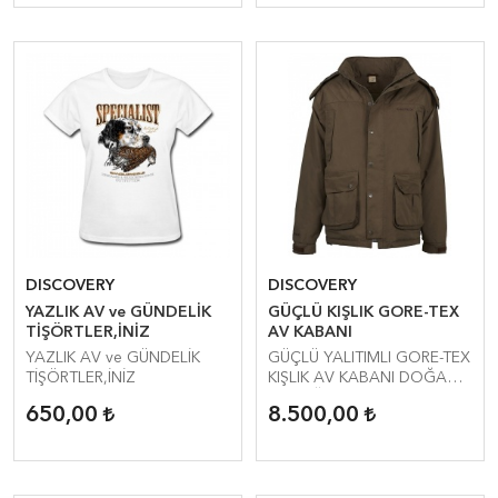
DISCOVERY
DISCOVERY
YAZLIK AV ve GÜNDELİK
GÜÇLÜ KIŞLIK GORE-TEX
TİŞÖRTLER,İNİZ
AV KABANI
YAZLIK AV ve GÜNDELİK
GÜÇLÜ YALITIMLI GORE-TEX
TİŞÖRTLER,İNİZ
KIŞLIK AV KABANI DOĞADA
ve DAĞLARDA
650,00
8.500,00
GİYEBİLİRSİNİZ.