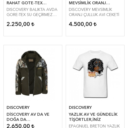
RAHAT GOTE-TEX
MEVSİMLİK ORANJ
ÇULLUK CEKETİ
ÇULLUK ve DOMUZ AVI
DISCOVERY BALIKTA AVDA
DİSCOVERY MEVSİMLİK
CEKETİ
GORE-TEX SU GEÇİRMEZ
ORANJ ÇULLUK AVI CEKETİ
NEFES ALIR CEKETİNİZ....
2.250,00
4.500,00
DISCOVERY
DISCOVERY
DİSCOVERY AV DA VE
YAZLIK AV VE GÜNDELİK
DOĞA DA
TİŞÖRTLER,İNİZ
KULLANABİLECEĞİNİZ
2.650,00
EPAGNUEL BRETON YAZLIK