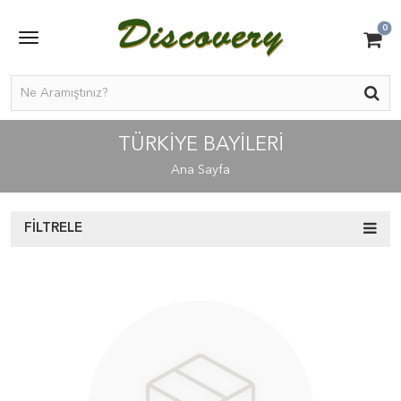
0
TÜRKİYE BAYİLERİ
Ana Sayfa
FILTRELE