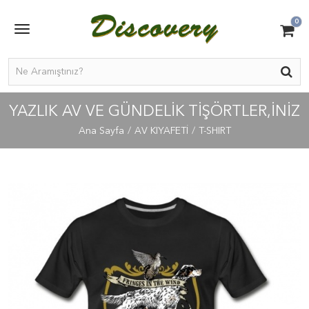
0
YAZLIK AV VE GÜNDELİK TİŞÖRTLER,İNİZ
Ana Sayfa
AV KIYAFETİ
T-SHIRT